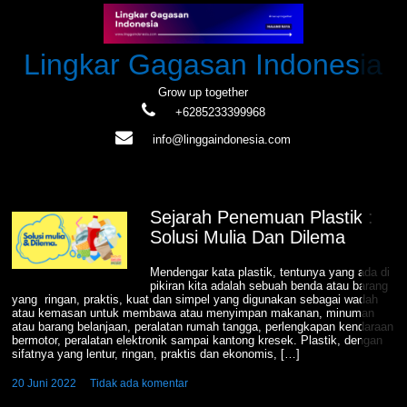
Skip
to
content
Lingkar Gagasan Indonesia
Grow up together
+6285233399968
info@linggaindonesia.com
Sejarah Penemuan Plastik :
Solusi Mulia Dan Dilema
Mendengar kata plastik, tentunya yang ada di
pikiran kita adalah sebuah benda atau barang
yang ringan, praktis, kuat dan simpel yang digunakan sebagai wadah
atau kemasan untuk membawa atau menyimpan makanan, minuman
atau barang belanjaan, peralatan rumah tangga, perlengkapan kendaraan
bermotor, peralatan elektronik sampai kantong kresek. Plastik, dengan
sifatnya yang lentur, ringan, praktis dan ekonomis, […]
20 Juni 2022
Tidak ada komentar